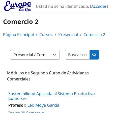
Salta al contenido principal
Usted no se ha identificado. (
Acceder
)
Comercio 2
Página Principal
Cursos
Presencial
Comercio 2
Buscar curs
Categorías
Buscar cu
Módulos de Segundo Curso de Actividades
Comerciales
Sostenibilidad Aplicada al Sistema Productivo
Comercio
Profesor:
Leo Moya García
Inglés 2º Comercio