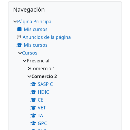
Bloques
Salta Navegación
Navegación
Página Principal
Mis cursos
Anuncios de la página
Mis cursos
Cursos
Presencial
Comercio 1
Comercio 2
SASP C
HDIC
CE
VET
TA
GPC